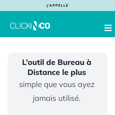
Passer
J’APPELLE
au
contenu
To
Na
Facturation Electronique
Prestations
L’outil de Bureau à
Solutions
Distance
le plus
Services
simple que vous ayez
Actualités
jamais utilisé.
Contact
Assistance