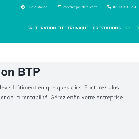
Filiale Maroc
contact@click-n-co.fr
02 34 40 12 45
FACTURATION ELECTRONIQUE
PRESTATIONS
SOLUT
tion BTP
devis bâtiment en quelques clics. Facturez plus
 de la rentabilité. Gérez enfin votre entreprise