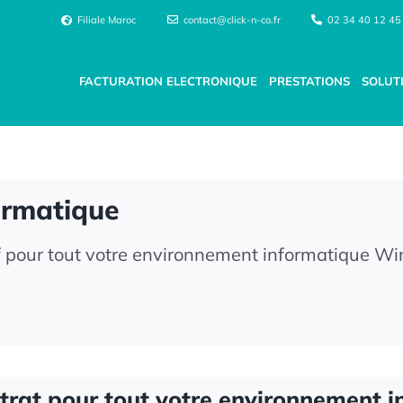
Filiale Maroc
contact@click-n-co.fr
02 34 40 12 45
FACTURATION ELECTRONIQUE
PRESTATIONS
SOLUT
ormatique
our tout votre environnement informatique Wind
trat pour tout
votre environnement i