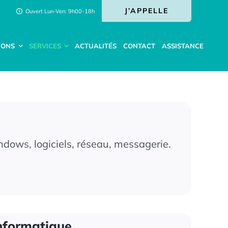
J’APPELLE
Ouvert Lun-Ven: 9h00-18h
IONS
SERVICES
ACTUALITÉS
CONTACT
ASSISTANCE
ows, logiciels, réseau, messagerie.
nformatique