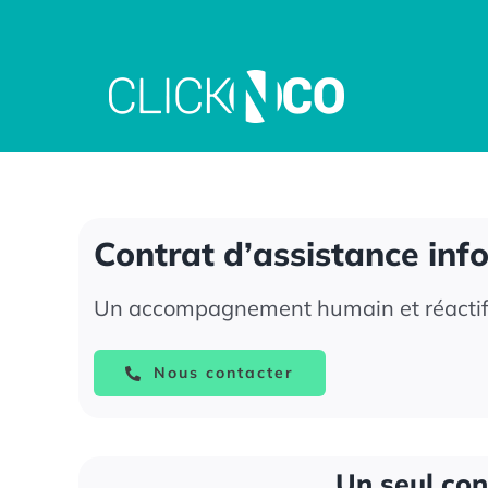
Passer
au
contenu
Contrat d’assistance inf
Un accompagnement humain et réactif p
Nous contacter
Un seul con