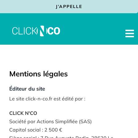
Passer
J’APPELLE
au
contenu
To
Na
Facturation Electronique
Prestations
Mentions légales
Solutions
Éditeur du site
Services
Le site click-n-co.fr est édité par :
Actualités
CLICK N'CO
Contact
Société par Actions Simplifiée (SAS)
Capital social : 2 500 €
Assistance