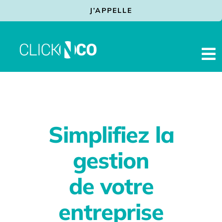
Passer
J’APPELLE
au
contenu
To
Na
Facturation Electronique
Prestations
Solutions
Simplifiez la
Services
gestion
Actualités
de votre
Contact
entreprise
Assistance