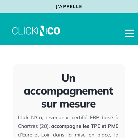
Passer
J’APPELLE
au
contenu
To
Na
Facturation Electronique
Prestations
Un
Solutions
accompagnement
Services
sur mesure
Actualités
Click N’Co, revendeur certifié EBP basé à
Contact
Chartres (28),
accompagne les TPE et PME
Assistance
d’Eure-et-Loir dans la mise en place, la